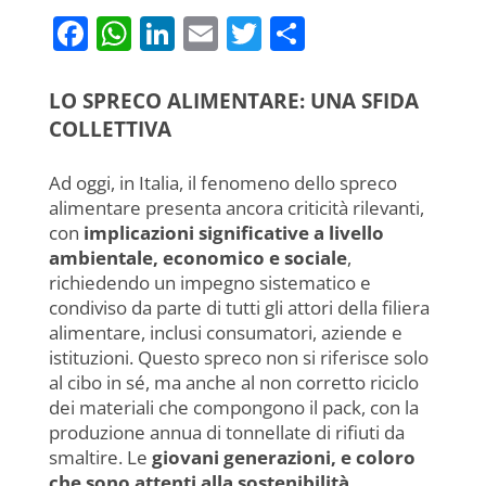
F
W
Li
E
T
C
a
h
n
m
w
o
c
at
k
ai
itt
n
LO SPRECO ALIMENTARE: UNA SFIDA
e
s
e
l
er
di
COLLETTIVA
b
A
dI
vi
Ad oggi, in Italia, il fenomeno dello spreco
o
p
n
di
alimentare presenta ancora criticità rilevanti,
o
p
con
implicazioni significative a livello
ambientale, economico e sociale
,
k
richiedendo un impegno sistematico e
condiviso da parte di tutti gli attori della filiera
alimentare, inclusi consumatori, aziende e
istituzioni. Questo spreco non si riferisce solo
al cibo in sé, ma anche al non corretto riciclo
dei materiali che compongono il pack, con la
produzione annua di tonnellate di rifiuti da
smaltire. Le
giovani generazioni, e coloro
che sono attenti alla sostenibilità
,