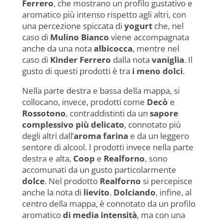
Ferrero
, che mostrano un profilo gustativo e
aromatico più intenso rispetto agli altri, con
una percezione spiccata di
yogurt
che, nel
caso di
Mulino Bianco
viene accompagnata
anche da una nota
albicocca
, mentre nel
caso di
Kinder Ferrero
dalla nota
vaniglia
. Il
gusto di questi prodotti è tra
i meno dolci
.
Nella parte destra e bassa della mappa, si
collocano, invece, prodotti come
Decò
e
Rossotono
, contraddistinti da un
sapore
complessivo più delicato
, connotato più
degli altri dall’
aroma
farina
e da un leggero
sentore di alcool. I prodotti invece nella parte
destra e alta,
Coop
e
Realforno
, sono
accomunati da un gusto particolarmente
dolce
. Nel prodotto
Realforno
si percepisce
anche la nota di
lievito
.
Dolciando
, infine, al
centro della mappa, è connotato da un profilo
aromatico
di media intensità
, ma con una