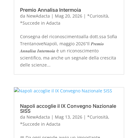
Premio Annalisa Intermoia
da
NewAdacta
|
Mag 20, 2026
|
*Curiosità
,
*Succede in Adacta
Consegna del riconoscimentoalla dott.ssa Sofia
TrentanoveNapoli, maggio 2026“Il 𝑷𝒓𝒆𝒎𝒊𝒐
𝑨𝒏𝒏𝒂𝒍𝒊𝒔𝒂 𝑰𝒏𝒕𝒆𝒓𝒎𝒐𝒊𝒂 è un riconoscimento
scientifico, ma anche un segnale della crescita
delle scienze...
Napoli accoglie il IX Convegno Nazionale
SISS
da
NewAdacta
|
Mag 13, 2026
|
*Curiosità
,
*Succede in Adacta
📅 Da oggi prende avvio un importante