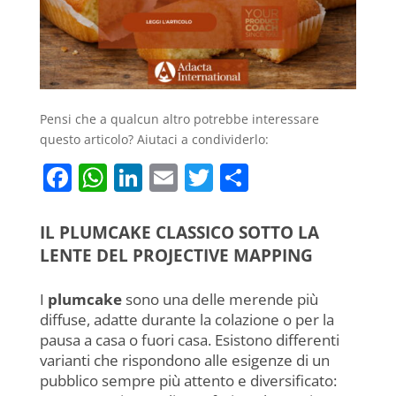
Pensi che a qualcun altro potrebbe interessare
questo articolo? Aiutaci a condividerlo:
F
W
Li
E
T
C
a
h
n
m
w
o
c
at
k
ai
itt
n
IL PLUMCAKE CLASSICO SOTTO LA
e
s
e
l
er
di
LENTE DEL PROJECTIVE MAPPING
b
A
dI
vi
I
plumcake
sono una delle merende più
o
p
n
di
diffuse, adatte durante la colazione o per la
o
p
pausa a casa o fuori casa. Esistono differenti
varianti che rispondono alle esigenze di un
k
pubblico sempre più attento e diversificato: