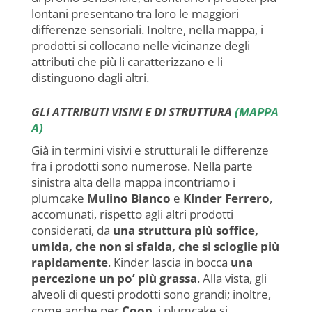
lontani presentano tra loro le maggiori
differenze sensoriali. Inoltre, nella mappa, i
prodotti si collocano nelle vicinanze degli
attributi che più li caratterizzano e li
distinguono dagli altri.
GLI ATTRIBUTI VISIVI E DI STRUTTURA
(MAPPA
A)
Già in termini visivi e strutturali le differenze
fra i prodotti sono numerose. Nella parte
sinistra alta della mappa incontriamo i
plumcake
Mulino Bianco
e
Kinder Ferrero
,
accomunati, rispetto agli altri prodotti
considerati, da
una struttura più soffice,
umida, che non si sfalda, che si scioglie più
rapidamente
. Kinder lascia in bocca
una
percezione un po’ più grassa
. Alla vista, gli
alveoli di questi prodotti sono grandi; inoltre,
come anche per
Coop
, i plumcake si