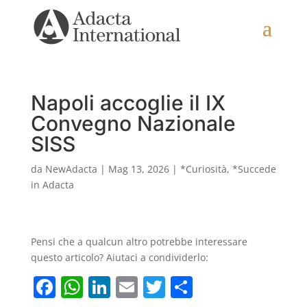
Napoli accoglie il IX
Convegno Nazionale
SISS
da
NewAdacta
|
Mag 13, 2026
|
*Curiosità
,
*Succede
in Adacta
Pensi che a qualcun altro potrebbe interessare
questo articolo? Aiutaci a condividerlo:
F
W
Li
E
T
C