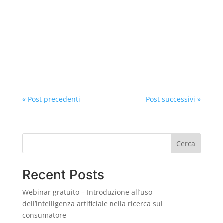
COSMETICI DA ASCOLTARE: IL RUOLO
NASCOSTO DEL SUONO NEL PACKAGING
COSMETICOIl team di Adacta International
descrive nel dettaglio uno studio che esplora il
legame tra suoni ed esperienza...
« Post precedenti
Post successivi »
Cerca
Recent Posts
Webinar gratuito – Introduzione all’uso
dell’intelligenza artificiale nella ricerca sul
consumatore