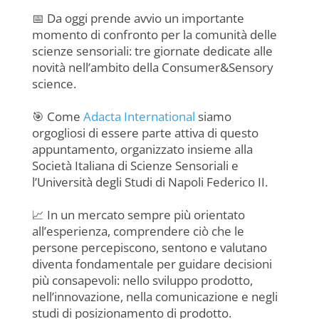
a
h
n
m
w
o
c
at
k
ai
itt
n
📅 Da oggi prende avvio un importante
momento di confronto per la comunità delle
e
s
e
l
er
di
scienze sensoriali: tre giornate dedicate alle
b
A
dI
vi
novità nell’ambito della Consumer&Sensory
science.
o
p
n
di
o
p
🎯 Come
Adacta International
siamo
k
orgogliosi di essere parte attiva di questo
appuntamento, organizzato insieme alla
Società Italiana di Scienze Sensoriali e
l’Università degli Studi di Napoli Federico II.
📈 In un mercato sempre più orientato
all’esperienza, comprendere ciò che le
persone percepiscono, sentono e valutano
diventa fondamentale per guidare decisioni
più consapevoli: nello sviluppo prodotto,
nell’innovazione, nella comunicazione e negli
studi di posizionamento di prodotto.