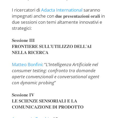
I ricercatori di
Adacta International
saranno
impegnati anche con 𝐝𝐮𝐞 𝐩𝐫𝐞𝐬𝐞𝐧𝐭𝐚𝐳𝐢𝐨𝐧𝐢 𝐨𝐫𝐚𝐥𝐢 in
due sessioni con temi altamente innovativi e
strategici:
𝐒𝐞𝐬𝐬𝐢𝐨𝐧𝐞 𝐈𝐈𝐈
𝐅𝐑𝐎𝐍𝐓𝐈𝐄𝐑𝐄 𝐒𝐔𝐋𝐋’𝐔𝐓𝐈𝐋𝐈𝐙𝐙𝐎 𝐃𝐄𝐋𝐋’𝐀𝐈
𝐍𝐄𝐋𝐋𝐀 𝐑𝐈𝐂𝐄𝐑𝐂𝐀
Matteo Bonfini
: “
L’Intelligenza Artificiale nel
consumer testing: confronto tra domande
aperte convenzionali e conversational agent
con dynamic probing
”
𝐒𝐞𝐬𝐬𝐢𝐨𝐧𝐞 𝐈𝐕
𝐋𝐄 𝐒𝐂𝐈𝐄𝐍𝐙𝐄 𝐒𝐄𝐍𝐒𝐎𝐑𝐈𝐀𝐋𝐈 𝐄 𝐋𝐀
𝐂𝐎𝐌𝐔𝐍𝐈𝐂𝐀𝐙𝐈𝐎𝐍𝐄 𝐃𝐈 𝐏𝐑𝐎𝐃𝐎𝐓𝐓𝐎