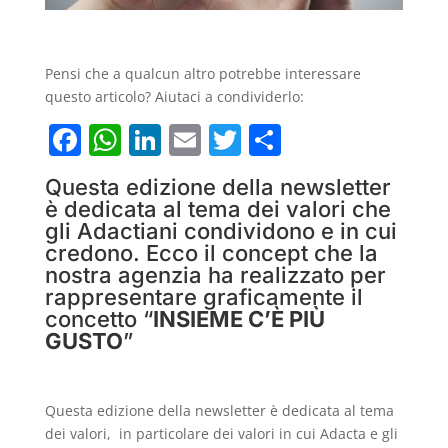
Pensi che a qualcun altro potrebbe interessare
questo articolo? Aiutaci a condividerlo:
F
W
Li
E
T
C
a
h
n
m
w
o
Questa edizione della newsletter
c
at
k
ai
itt
n
è dedicata al tema dei valori che
e
s
e
l
er
di
gli Adactiani condividono e in cui
credono. Ecco il concept che la
b
A
dI
vi
nostra agenzia ha realizzato per
o
p
n
di
rappresentare graficamente il
concetto “
INSIEME C’È PIÙ
o
p
GUSTO
”
k
Questa edizione della newsletter è dedicata al tema
dei valori, in particolare dei valori in cui Adacta e gli