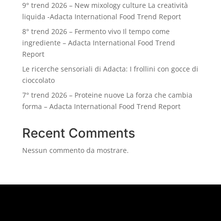
9° trend 2026 – New mixology culture La creatività
liquida -Adacta International Food Trend Report
8° trend 2026 – Fermento vivo Il tempo come
ingrediente – Adacta International Food Trend
Report
Le ricerche sensoriali di Adacta: I frollini con gocce di
cioccolato
7° trend 2026 – Proteine nuove La forza che cambia
forma – Adacta International Food Trend Report
Recent Comments
Nessun commento da mostrare.