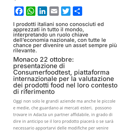
F
W
Li
E
T
C
a
h
n
m
w
o
I prodotti italiani sono conosciuti ed
c
at
k
ai
itt
n
apprezzati in tutto il mondo,
interpretando un ruolo chiave
e
s
e
l
er
di
dell’economia nazionale, con tutte le
chance per divenire un asset sempre più
b
A
dI
vi
rilevante.
o
p
n
di
Monaco 22 ottobre:
o
p
presentazione di
Consumerfoodtest, piattaforma
k
internazionale per la valutazione
dei prodotti food nel loro contesto
di riferimento
Oggi non solo le grandi aziende ma anche le piccole
e medie, che guardano ai mercati esteri, possono
trovare in Adacta un partner affidabile, in grado di
dire in anticipo se il loro prodotto piacerà o se sarà
necessario apportarvi delle modifiche per venire