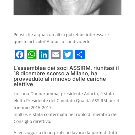
Pensi che a qualcun altro potrebbe interessare
questo articolo? Aiutaci a condividerlo:
F
W
Li
E
T
C
a
h
n
m
w
o
L’assemblea dei soci ASSIRM, riunitasi il
c
at
k
ai
itt
n
18 dicembre scorso a Milano, ha
provveduto al rinnovo delle cariche
e
s
e
l
er
di
elettive.
b
A
dI
vi
Luciana Donnarumma, presidente Adacta, è stata
o
p
n
di
eletta Presidente del Comitato Qualità ASSIRM per il
triennio 2015-2017;
o
p
inoltre, è stata confermata nel ruolo di membro del
k
Consiglio direttivo.
A lei l’augurio di un proficuo lavoro da parte di tutti