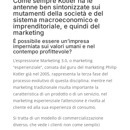
Come sempre Kotler ha le
c
at
k
ai
itt
n
antenne ben sintonizzate sui
e
s
e
l
er
di
mutamenti della società e del
sistema macroeconomico e
b
A
dI
vi
imprenditoriale, e quindi del
o
p
n
di
marketing
o
p
È possibile essere un’impresa
imperniata sui valori umani e nel
k
contempo profittevole?
L’espressione Marketing 3.0, o marketing
“esperienziale”, coniata dal guru del marketing Philip
Kotler già nel 2005, rappresenta la terza fase del
processo evolutivo di questa disciplina: mentre nel
marketing tradizionale risulta importante la
caratteristica di un prodotto o di un servizio, nel
marketing esperienziale l’attenzione è rivolta al
cliente ed alla sua esperienza di consumo.
Si tratta di un modello di commercializzazione
diverso, che vede i clienti non come semplici