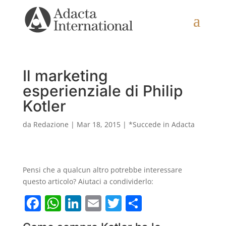
Il marketing
esperienziale di Philip
Kotler
da
Redazione
|
Mar 18, 2015
|
*Succede in Adacta
Pensi che a qualcun altro potrebbe interessare
questo articolo? Aiutaci a condividerlo:
F
W
Li
E
T
C
a
h
n
m
w
o