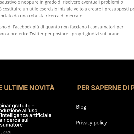
saustivo e neppure in grado di risolvere eventuali problemi o
 costituire un utile esercizio iniziale volto a creare i presupposti pe
rtato da una robusta ricerca di mercato.
vono di Facebook più di quanto non facciano i consumatori per
o a preferire Twitter per postare i propri giudizi sui brand.
E ULTIME NOVITÀ
PER SAPERNE DI 
inar gratuito –
Blog
roduzione all’uso
’intelligenza artificiale
a ricerca sul
Privacy policy
sumatore
1, 2026