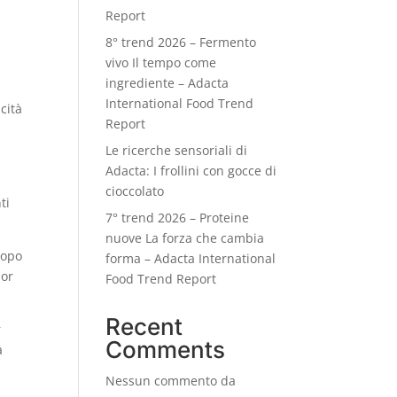
Report
8° trend 2026 – Fermento
vivo Il tempo come
ingrediente – Adacta
International Food Trend
cità
Report
Le ricerche sensoriali di
Adacta: I frollini con gocce di
cioccolato
ti
7° trend 2026 – Proteine
nuove La forza che cambia
dopo
forma – Adacta International
ior
Food Trend Report
Recent
r
Comments
a
Nessun commento da