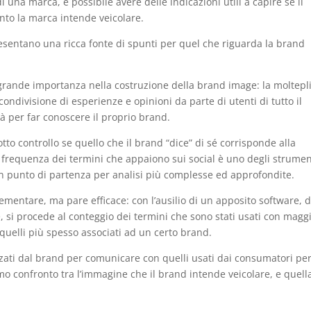
na marca, è possibile avere delle indicazioni utili a capire se il
nto la marca intende veicolare.
esentano una ricca fonte di spunti per quel che riguarda la brand
 grande importanza nella costruzione della brand image: la moltepli
a condivisione di esperienze e opinioni da parte di utenti di tutto il
 per far conoscere il proprio brand.
tto controllo se quello che il brand “dice” di sé corrisponde alla
a frequenza dei termini che appaiono sui social è uno degli strumen
buon punto di partenza per analisi più complesse ed approfondite.
mentare, ma pare efficace: con l’ausilio di un apposito software, 
e, si procede al conteggio dei termini che sono stati usati con magg
quelli più spesso associati ad un certo brand.
zati dal brand per comunicare con quelli usati dai consumatori pe
o confronto tra l’immagine che il brand intende veicolare, e quell