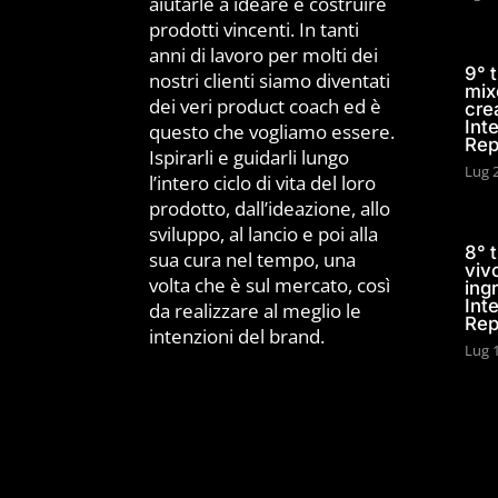
aiutarle a ideare e costruire
prodotti vincenti. In tanti
anni di lavoro per molti dei
9° 
nostri clienti siamo diventati
mix
dei veri product coach ed è
cre
Int
questo che vogliamo essere.
Rep
Ispirarli e guidarli lungo
Lug 
l’intero ciclo di vita del loro
prodotto, dall’ideazione, allo
sviluppo, al lancio e poi alla
8° 
sua cura nel tempo, una
viv
volta che è sul mercato, così
ing
Int
da realizzare al meglio le
Rep
intenzioni del brand.
Lug 