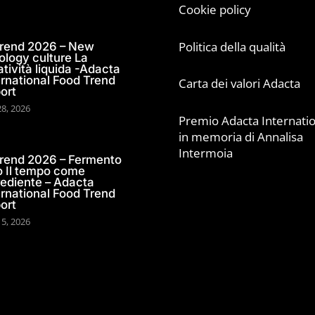
Cookie policy
Politica della qualità
trend 2026 – New
ology culture La
atività liquida -Adacta
ernational Food Trend
Carta dei valori Adacta
ort
28, 2026
Premio Adacta Internatio
in memoria di Annalisa
Intermoia
trend 2026 – Fermento
o Il tempo come
rediente – Adacta
ernational Food Trend
ort
15, 2026