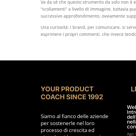
Va da sé che questo strumento da solo non è e
“scollamenti” a livello di immagine, tuttavia può
successivo approfondimento, ovviamente suppo
Una curiosità: i brand, per comunicare, si ser
esprimere i propri commenti, che invece tendon
YOUR PRODUCT
L
COACH SINCE 1992
Web
Int
Siamo al fianco delle aziende
dell
nell
per sostenerle nel loro
con
processo di crescita ed
Ago 