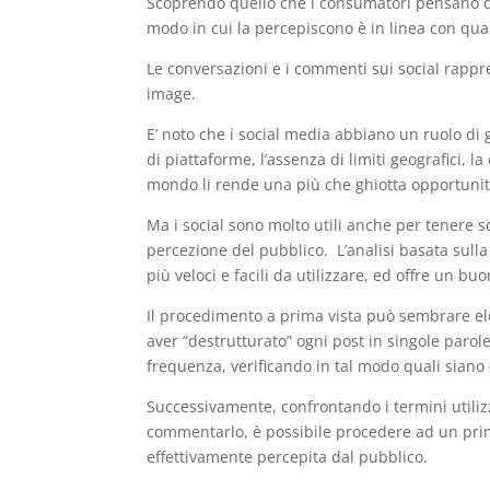
Scoprendo quello che i consumatori pensano di u
b
A
dI
vi
modo in cui la percepiscono è in linea con qua
o
p
n
di
Le conversazioni e i commenti sui social rappr
o
p
image.
k
E’ noto che i social media abbiano un ruolo di
di piattaforme, l’assenza di limiti geografici, l
mondo li rende una più che ghiotta opportunità
Ma i social sono molto utili anche per tenere so
percezione del pubblico. L’analisi basata sull
più veloci e facili da utilizzare, ed offre un 
Il procedimento a prima vista può sembrare ele
aver “destrutturato” ogni post in singole parol
frequenza, verificando in tal modo quali siano 
Successivamente, confrontando i termini utiliz
commentarlo, è possibile procedere ad un prim
effettivamente percepita dal pubblico.