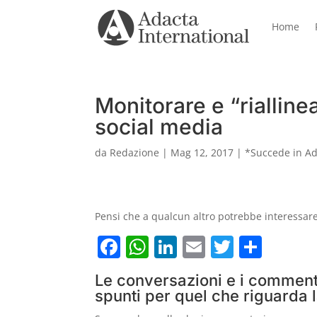
Home
Monitorare e “rialline
social media
da
Redazione
|
Mag 12, 2017
|
*Succede in A
Pensi che a qualcun altro potrebbe interessare 
F
W
Li
E
T
C
a
h
n
m
w
o
Le conversazioni e i commenti
c
at
k
ai
itt
n
spunti per quel che riguarda 
e
s
e
l
er
di