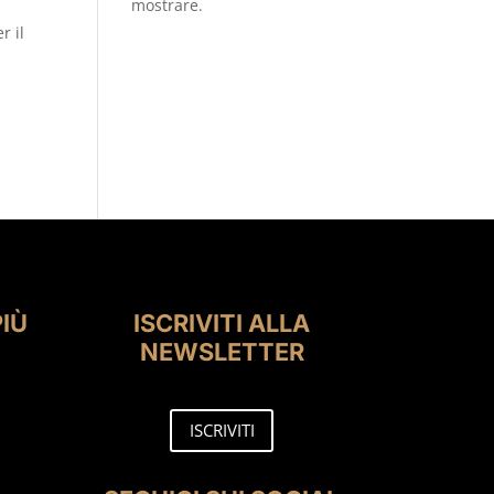
mostrare.
r il
PIÙ
ISCRIVITI ALLA
NEWSLETTER
ISCRIVITI