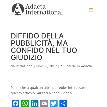
DIFFIDO DELLA
PUBBLICITÀ, MA
CONFIDO NEL TUO
GIUDIZIO
da
Redazione
|
Nov 30, 2017
|
*Succede in Adacta
Pensi che a qualcun altro potrebbe interessare
questo articolo? Aiutaci a condividerlo:
F
W
Li
E
T
C