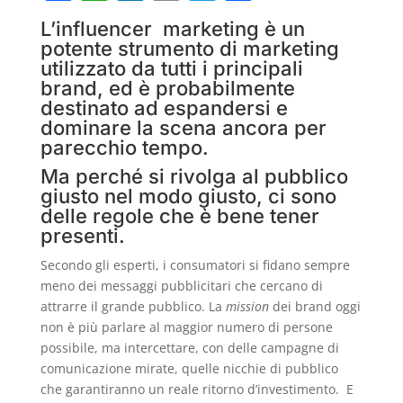
a
h
n
m
w
o
L’influencer marketing è un
c
at
k
ai
itt
n
potente strumento di marketing
e
s
e
l
er
di
utilizzato da tutti i principali
brand, ed è probabilmente
b
A
dI
vi
destinato ad espandersi e
o
p
n
di
dominare la scena ancora per
parecchio tempo.
o
p
Ma perché si rivolga al pubblico
k
giusto nel modo giusto, ci sono
delle regole che è bene tener
presenti.
Secondo gli esperti, i consumatori si fidano sempre
meno dei messaggi pubblicitari che cercano di
attrarre il grande pubblico. La
mission
dei brand oggi
non è più parlare al maggior numero di persone
possibile, ma intercettare, con delle campagne di
comunicazione mirate, quelle nicchie di pubblico
che garantiranno un reale ritorno d’investimento. E