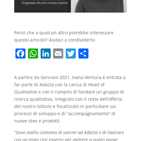
Pensi che a qualcun altro potrebbe interessare
questo articolo? Aiutaci a condividerlo:
F
W
Li
E
T
C
a
h
n
m
w
o
c
at
k
ai
itt
n
A partire da Gennaio 2021, Ivana Ventura è entrata a
e
s
e
l
er
di
far parte di Adacta con la carica di Head of
b
A
dI
vi
Qualitative e con il compito di fondare un gruppo di
ricerca qualitativa, integrato con il resto dell’offerta
o
p
n
di
del nostro Istituto e focalizzato in particolare sui
o
p
processi di sviluppo e di “accompagnamento” di
k
nuove idee e prodotti.
“Sono molto contenta di unirmi ad Adacta e di lavorare
con un team così esperto per mettere a punto nuove