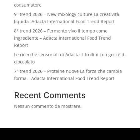
consumatore
9° trend 2026 – New mixology culture La creatività
liquida -Adacta International Food Trend Report
8° trend 2026 – Fermento vivo Il tempo come
ingrediente – Adacta International Food Trend
Report
Le ricerche sensoriali di Adacta: I frollini con gocce di
cioccolato
7° trend 2026 – Proteine nuove La forza che cambia
forma – Adacta International Food Trend Report
Recent Comments
Nessun commento da mostrare.