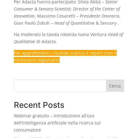
Per Adacta hanno partecipato: Silvia Abbà –
Senior
Consumer & Sensory Scientist; Director of the Center of
Innovation
, Massimo Cesaretti – P
residente Onorario
,
Gian Paolo Zoboli –
Head of Quantitative
& Sensory .
Ha moderato la tavola rotonda Ivana Ventura
Head of
Qualitative
di Adacta.
Per approfondire i risultati scarica il report (non è
necessario registrarsi)
Cerca
Recent Posts
Webinar gratuito – Introduzione all’uso
dell’intelligenza artificiale nella ricerca sul
consumatore