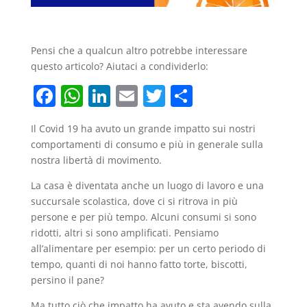
Pensi che a qualcun altro potrebbe interessare
questo articolo? Aiutaci a condividerlo:
F
W
Li
E
T
C
a
h
n
m
w
o
Il Covid 19 ha avuto un grande impatto sui nostri
c
at
k
ai
itt
n
comportamenti di consumo e più in generale sulla
e
s
e
l
er
di
nostra libertà di movimento.
b
A
dI
vi
La casa è diventata anche un luogo di lavoro e una
o
p
n
di
succursale scolastica, dove ci si ritrova in più
persone e per più tempo. Alcuni consumi si sono
o
p
ridotti, altri si sono amplificati. Pensiamo
k
all’alimentare per esempio: per un certo periodo di
tempo, quanti di noi hanno fatto torte, biscotti,
persino il pane?
Ma tutto ciò che impatto ha avuto e sta avendo sulla