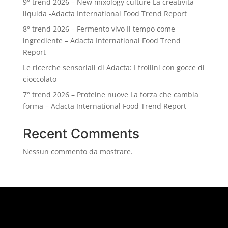
9° trend 2026 – New mixology culture La creatività
liquida -Adacta International Food Trend Report
8° trend 2026 – Fermento vivo Il tempo come
ingrediente – Adacta International Food Trend
Report
Le ricerche sensoriali di Adacta: I frollini con gocce di
cioccolato
7° trend 2026 – Proteine nuove La forza che cambia
forma – Adacta International Food Trend Report
Recent Comments
Nessun commento da mostrare.