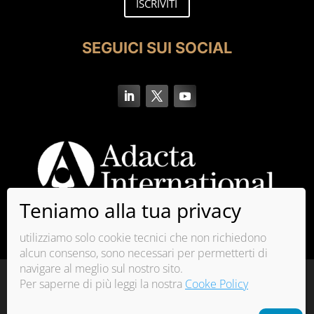
ISCRIVITI
SEGUICI SUI SOCIAL
utilizziamo solo cookie tecnici che non richiedono
alcun consenso, sono necessari per permetterti di
navigare al meglio sul nostro sito.
La qualità del sistema di gestione di Adacta
Per saperne di più leggi la nostra
Cooke Policy
International è certificata ISO 9001:2015
Copyright© 2026 | Adacta S.r.l. | P.IVA