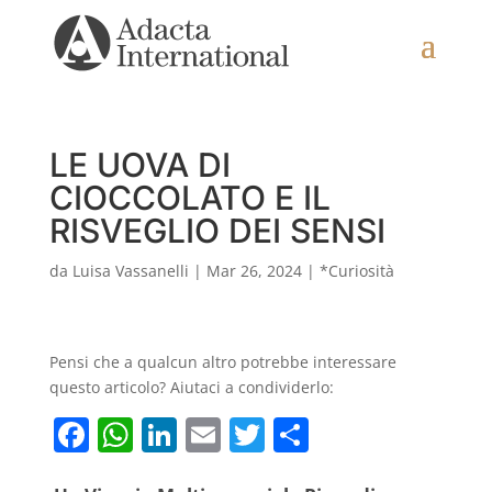
LE UOVA DI
CIOCCOLATO E IL
RISVEGLIO DEI SENSI
da
Luisa Vassanelli
|
Mar 26, 2024
|
*Curiosità
Pensi che a qualcun altro potrebbe interessare
questo articolo? Aiutaci a condividerlo:
F
W
Li
E
T
C
a
h
n
m
w
o