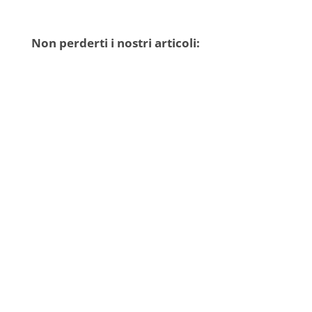
Non perderti i nostri articoli:
NewAdacta
Consegna del riconoscimentoalla dott.ssa Sofia
TrentanoveNapoli, maggio 2026“Il 𝑷𝒓𝒆𝒎𝒊𝒐
𝑨𝒏𝒏𝒂𝒍𝒊𝒔𝒂 𝑰𝒏𝒕𝒆𝒓𝒎𝒐𝒊𝒂 è un riconoscimento
scientifico, ma anche un segnale della crescita
delle scienze...