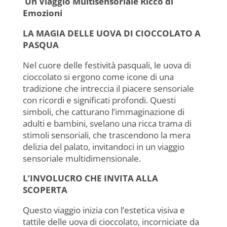
c
at
k
ai
itt
n
Un Viaggio Multisensoriale Ricco di
Emozioni
e
s
e
l
er
di
LA MAGIA DELLE UOVA DI CIOCCOLATO A
b
A
dI
vi
PASQUA
o
p
n
di
Nel cuore delle festività pasquali, le uova di
o
p
cioccolato si ergono come icone di una
k
tradizione che intreccia il piacere sensoriale
con ricordi e significati profondi. Questi
simboli, che catturano l’immaginazione di
adulti e bambini, svelano una ricca trama di
stimoli sensoriali, che trascendono la mera
delizia del palato, invitandoci in un viaggio
sensoriale multidimensionale.
L’INVOLUCRO CHE INVITA ALLA
SCOPERTA
Questo viaggio inizia con l’estetica visiva e
tattile delle uova di cioccolato, incorniciate da