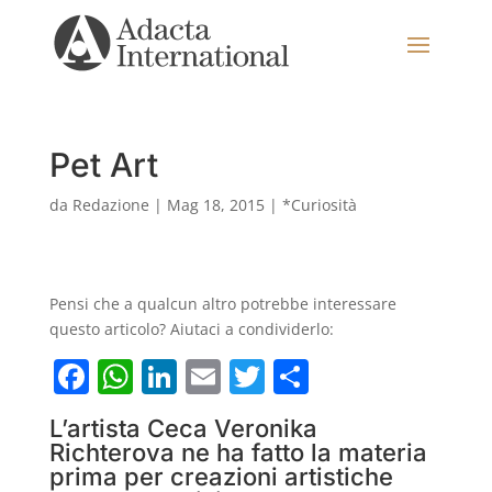
Pet Art
da
Redazione
|
Mag 18, 2015
|
*Curiosità
Pensi che a qualcun altro potrebbe interessare
questo articolo? Aiutaci a condividerlo:
F
W
Li
E
T
C
a
h
n
m
w
o
L’artista Ceca Veronika
c
at
k
ai
itt
n
Richterova ne ha fatto la materia
e
s
e
l
er
di
prima per creazioni artistiche