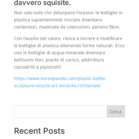
davvero squisite.
b
A
dI
vi
Non solo isole che deturpano l’oceano: le bottiglie in
o
p
n
di
plastica sapientemente riciclate diventano
o
p
contenitori, materiale da costruzioni, persino fibre.
k
Con l’ausilio del calore, riesce a torcere e modificare
le bottiglie di plastica ottenendo forme naturali. Ecco
così le bottiglie di acqua minerale diventare
bellissimi fiori, piante di cactus, addirittura
coccodrilli e pipistrelli!
https://www.boredpanda.com/plastic-bottle-
sculpture-recycle-art-veronika-richterova/
Cerca
Recent Posts