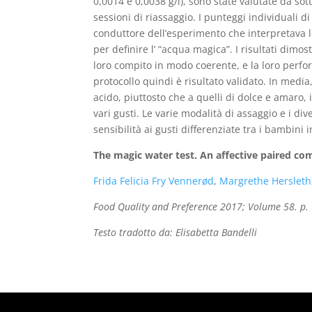
0,0014 e 0,0038 g/l), sono state valutate da so
sessioni di riassaggio. I punteggi individuali d
conduttore dell’esperimento che interpretava l
per definire l’ “acqua magica”. I risultati dimo
loro compito in modo coerente, e la loro perform
protocollo quindi è risultato validato. In media,
acido, piuttosto che a quelli di dolce e amaro, 
vari gusti. Le varie modalità di assaggio e i di
sensibilità ai gusti differenziate tra i bambini i
The magic water test. An affective paired com
Frida Felicia Fry Vennerød
,
Margrethe Hersleth
Food Quality and Preference 2017; Volume 58. p.
Testo tradotto da: Elisabetta Bandelli