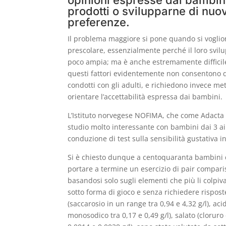
opinioni espresse dai bambini
e
s
e
l
er
di
prodotti o svilupparne di nuov
preferenze.
b
A
dI
vi
Il problema maggiore si pone quando si voglion
o
p
n
di
prescolare, essenzialmente perché il loro svil
o
p
poco ampia; ma è anche estremamente difficile
k
questi fattori evidentemente non consentono d
condotti con gli adulti, e richiedono invece me
orientare l’accettabilità espressa dai bambini.
L’Istituto norvegese NOFIMA, che come Adacta
studio molto interessante con bambini dai 3 ai 
conduzione di test sulla sensibilità gustativa i
Si è chiesto dunque a centoquaranta bambini di
portare a termine un esercizio di pair compari
basandosi solo sugli elementi che più li colpiv
sotto forma di gioco e senza richiedere rispost
(saccarosio in un range tra 0,94 e 4,32 g/l), ac
monosodico tra 0,17 e 0,49 g/l), salato (cloruro 