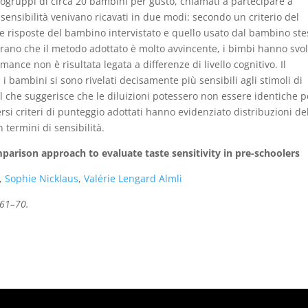
ttogruppi di circa 20 bambini per gusto, chiamati a partecipare a
i sensibilità venivano ricavati in due modi: secondo un criterio del
e risposte del bambino intervistato e quello usato dal bambino st
strano che il metodo adottato è molto avvincente, i bimbi hanno svolt
ance non è risultata legata a differenze di livello cognitivo. Il
 i bambini si sono rivelati decisamente più sensibili agli stimoli di
il che suggerisce che le diluizioni potessero non essere identiche p
versi criteri di punteggio adottati hanno evidenziato distribuzioni de
n termini di sensibilità.
parison approach to evaluate taste sensitivity in pre-schoolers
,
Sophie Nicklaus
,
Valérie Lengard Almli
 61–70.