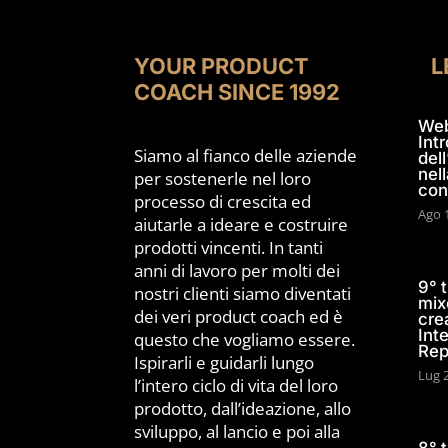
YOUR PRODUCT
L
COACH SINCE 1992
Web
Int
Siamo al fianco delle aziende
dell
nell
per sostenerle nel loro
con
processo di crescita ed
Ago 
aiutarle a ideare e costruire
prodotti vincenti. In tanti
anni di lavoro per molti dei
9° 
nostri clienti siamo diventati
mix
dei veri product coach ed è
cre
Int
questo che vogliamo essere.
Rep
Ispirarli e guidarli lungo
Lug 
l’intero ciclo di vita del loro
prodotto, dall’ideazione, allo
sviluppo, al lancio e poi alla