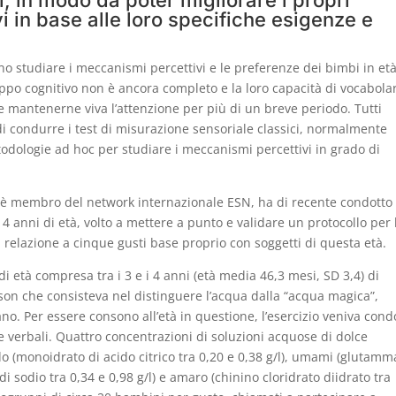
, in modo da poter migliorare i propri
i in base alle loro specifiche esigenze e
o studiare i meccanismi percettivi e le preferenze dei bimbi in et
uppo cognitivo non è ancora completo e la loro capacità di vocabolar
 mantenerne viva l’attenzione per più di un breve periodo. Tutti
i condurre i test di misurazione sensoriale classici, normalmente
todologie ad hoc per studiare i meccanismi percettivi in grado di
 è membro del network internazionale ESN, ha di recente condotto
4 anni di età, volto a mettere a punto e validare un protocollo per 
n relazione a cinque gusti base proprio con soggetti di questa età.
 età compresa tra i 3 e i 4 anni (età media 46,3 mesi, SD 3,4) di
son che consisteva nel distinguere l’acqua dalla “acqua magica”,
ano. Per essere consono all’età in questione, l’esercizio veniva cond
e verbali. Quattro concentrazioni di soluzioni acquose di dolce
ido (monoidrato di acido citrico tra 0,20 e 0,38 g/l), umami (glutamm
di sodio tra 0,34 e 0,98 g/l) e amaro (chinino cloridrato diidrato tra