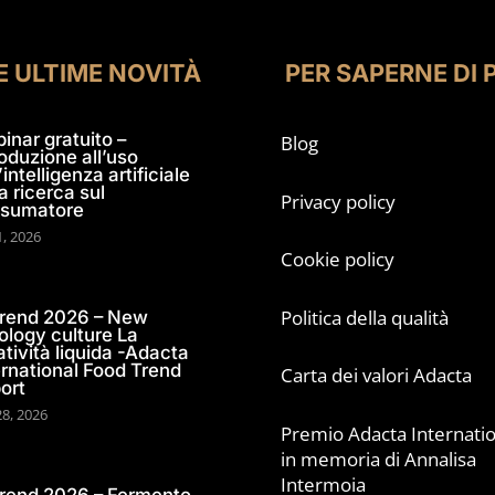
E ULTIME NOVITÀ
PER SAPERNE DI 
inar gratuito –
Blog
roduzione all’uso
’intelligenza artificiale
a ricerca sul
Privacy policy
sumatore
1, 2026
Cookie policy
Politica della qualità
trend 2026 – New
ology culture La
atività liquida -Adacta
ernational Food Trend
Carta dei valori Adacta
ort
28, 2026
Premio Adacta Internatio
in memoria di Annalisa
Intermoia