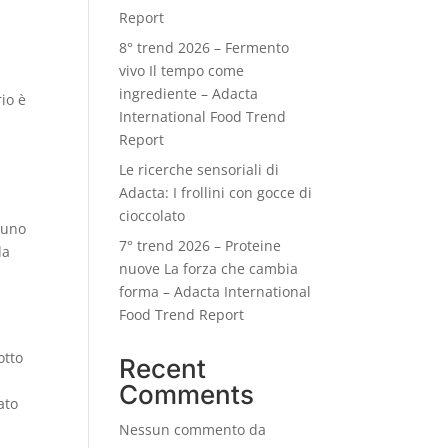
Report
8° trend 2026 – Fermento
vivo Il tempo come
à
ingrediente – Adacta
io è
International Food Trend
Report
Le ricerche sensoriali di
Adacta: I frollini con gocce di
cioccolato
 uno
7° trend 2026 – Proteine
la
nuove La forza che cambia
forma – Adacta International
Food Trend Report
otto
Recent
Comments
ato
Nessun commento da