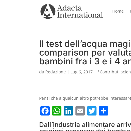
Home
Il test dell’acqua mag
comparison per valutar
bambini fra i 3 e i 4 a
da
Redazione
|
Lug 6, 2017
|
*Contributi scient
Pensi che a qualcun altro potrebbe interessare 
F
W
Li
E
T
C
a
h
n
m
w
o
Dall’industria alimentare arri
c
at
k
ai
itt
n