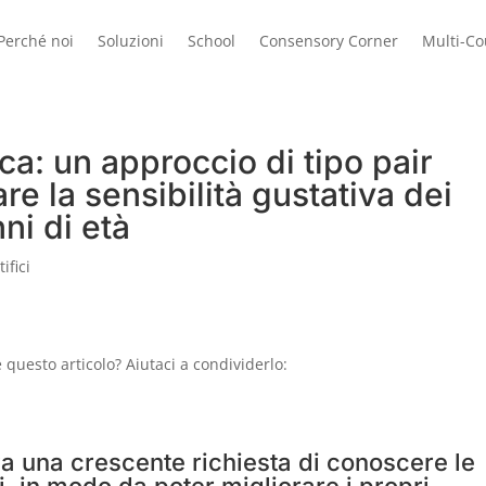
Perché noi
Soluzioni
School
Consensory Corner
Multi-C
ica: un approccio di tipo pair
e la sensibilità gustativa dei
nni di età
ifici
questo articolo? Aiutaci a condividerlo:
va una crescente richiesta di conoscere le