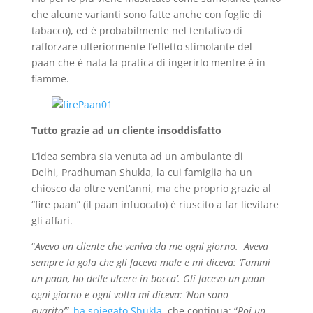
che alcune varianti sono fatte anche con foglie di
tabacco), ed è probabilmente nel tentativo di
rafforzare ulteriormente l’effetto stimolante del
paan che è nata la pratica di ingerirlo mentre è in
fiamme.
Tutto grazie ad un cliente insoddisfatto
L’idea sembra sia venuta ad un ambulante di
Delhi, Pradhuman Shukla, la cui famiglia ha un
chiosco da oltre vent’anni, ma che proprio grazie al
“fire paan” (il paan infuocato) è riuscito a far lievitare
gli affari.
“
Avevo un cliente che veniva da me ogni giorno. Aveva
sempre la gola che gli faceva male e mi diceva: ‘Fammi
un paan, ho delle ulcere in bocca’. Gli facevo un paan
ogni giorno e ogni volta mi diceva: ‘Non sono
guarito’”,
ha spiegato Shukla
, che continua: “
Poi un