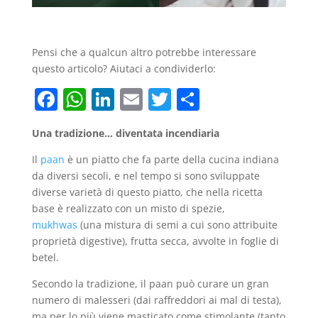
Pensi che a qualcun altro potrebbe interessare
questo articolo? Aiutaci a condividerlo:
F
W
Li
E
T
C
a
h
n
m
w
o
Una tradizione… diventata incendiaria
c
at
k
ai
itt
n
e
s
e
l
er
di
Il
paan
è un piatto che fa parte della cucina indiana
da diversi secoli, e nel tempo si sono sviluppate
b
A
dI
vi
diverse varietà di questo piatto, che nella ricetta
o
p
n
di
base è realizzato con un misto di spezie,
mukhwas
(una mistura di semi a cui sono attribuite
o
p
proprietà digestive), frutta secca, avvolte in foglie di
k
betel.
Secondo la tradizione, il paan può curare un gran
numero di malesseri (dai raffreddori ai mal di testa),
ma per lo più viene masticato come stimolante (tanto