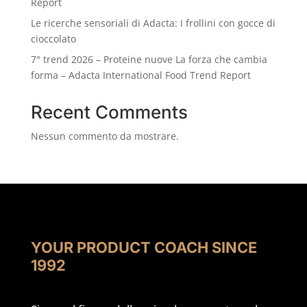
Report
Le ricerche sensoriali di Adacta: I frollini con gocce di
cioccolato
7° trend 2026 – Proteine nuove La forza che cambia
forma – Adacta International Food Trend Report
Recent Comments
Nessun commento da mostrare.
YOUR PRODUCT COACH SINCE
1992