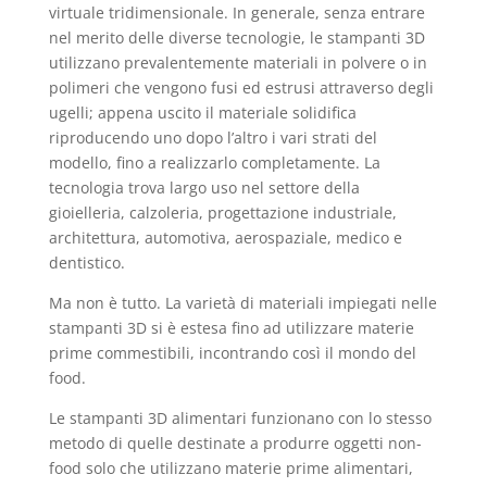
b
A
dI
vi
virtuale tridimensionale. In generale, senza entrare
nel merito delle diverse tecnologie, le stampanti 3D
o
p
n
di
utilizzano prevalentemente materiali in polvere o in
o
p
polimeri che vengono fusi ed estrusi attraverso degli
ugelli; appena uscito il materiale solidifica
k
riproducendo uno dopo l’altro i vari strati del
modello, fino a realizzarlo completamente. La
tecnologia trova largo uso nel settore della
gioielleria, calzoleria, progettazione industriale,
architettura, automotiva, aerospaziale, medico e
dentistico.
Ma non è tutto. La varietà di materiali impiegati nelle
stampanti 3D si è estesa fino ad utilizzare materie
prime commestibili, incontrando così il mondo del
food.
Le stampanti 3D alimentari funzionano con lo stesso
metodo di quelle destinate a produrre oggetti non-
food solo che utilizzano materie prime alimentari,