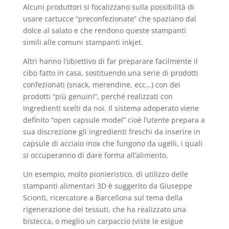
Alcuni produttori si focalizzano sulla possibilità di
usare cartucce “preconfezionate” che spaziano dal
dolce al salato e che rendono queste stampanti
simili alle comuni stampanti inkjet.
Altri hanno l’obiettivo di far preparare facilmente il
cibo fatto in casa, sostituendo una serie di prodotti
confezionati (snack, merendine, ecc…) con dei
prodotti “più genuini”, perché realizzati con
ingredienti scelti da noi. Il sistema adoperato viene
definito “open capsule model” cioè l’utente prepara a
sua discrezione gli ingredienti freschi da inserire in
capsule di acciaio inox che fungono da ugelli, i quali
si occuperanno di dare forma all’alimento.
Un esempio, molto pionieristico, di utilizzo delle
stampanti alimentari 3D è suggerito da Giuseppe
Scionti, ricercatore a Barcellona sul tema della
rigenerazione dei tessuti, che ha realizzato una
bistecca, o meglio un carpaccio (viste le esigue