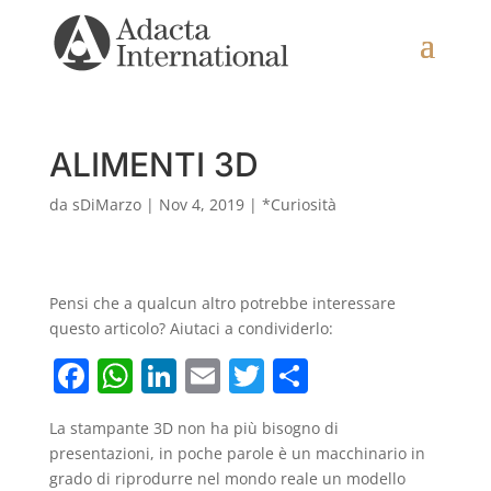
ALIMENTI 3D
da
sDiMarzo
|
Nov 4, 2019
|
*Curiosità
Pensi che a qualcun altro potrebbe interessare
questo articolo? Aiutaci a condividerlo:
F
W
Li
E
T
C
a
h
n
m
w
o
La stampante 3D non ha più bisogno di
c
at
k
ai
itt
n
presentazioni, in poche parole è un macchinario in
e
s
e
l
er
di
grado di riprodurre nel mondo reale un modello