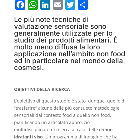
F
W
Li
E
T
C
a
h
n
m
w
o
Le più note tecniche di
c
at
k
ai
itt
n
valutazione sensoriale sono
e
s
e
l
er
di
generalmente utilizzate per lo
studio dei prodotti alimentari. È
b
A
dI
vi
molto meno diffusa la loro
o
p
n
di
applicazione nell’ambito non food
ed in particolare nel mondo della
o
p
cosmesi.
k
OBIETTIVI DELLA RICERCA
L’obiettivo di questo studio è stato, dunque, quello di
“trasferire” alcune delle più consuete metodologie
sensoriali dal contesto food a quello non food,
pianificando un articolato approccio
multidisciplinare di ricerca al caso delle
creme
idratanti viso
. Un programma di indagine che ha