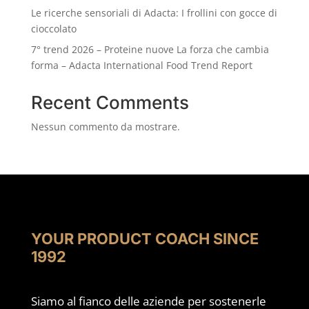
Le ricerche sensoriali di Adacta: I frollini con gocce di
cioccolato
7° trend 2026 – Proteine nuove La forza che cambia
forma – Adacta International Food Trend Report
Recent Comments
Nessun commento da mostrare.
YOUR PRODUCT COACH SINCE
1992
Siamo al fianco delle aziende per sostenerle