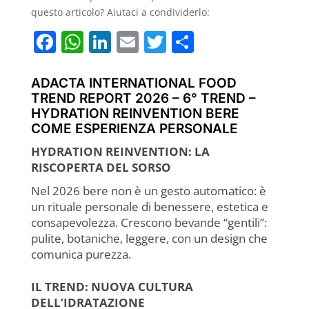
questo articolo? Aiutaci a condividerlo:
F
W
Li
E
T
C
a
h
n
m
w
o
c
at
k
ai
itt
n
ADACTA INTERNATIONAL FOOD
TREND REPORT 2026 – 6° TREND –
e
s
e
l
er
di
HYDRATION REINVENTION BERE
b
A
dI
vi
COME ESPERIENZA PERSONALE
o
p
n
di
HYDRATION REINVENTION: LA
RISCOPERTA DEL SORSO
o
p
k
Nel 2026 bere non è un gesto automatico: è
un rituale personale di benessere, estetica e
consapevolezza. Crescono bevande “gentili”:
pulite, botaniche, leggere, con un design che
comunica purezza.
IL TREND: NUOVA CULTURA
DELL’IDRATAZIONE