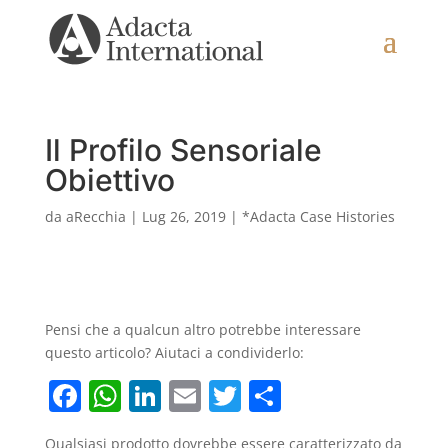
Il Profilo Sensoriale
Obiettivo
da
aRecchia
|
Lug 26, 2019
|
*Adacta Case Histories
Pensi che a qualcun altro potrebbe interessare
questo articolo? Aiutaci a condividerlo:
F
W
Li
E
T
C
a
h
n
m
w
o
Qualsiasi prodotto dovrebbe essere caratterizzato da