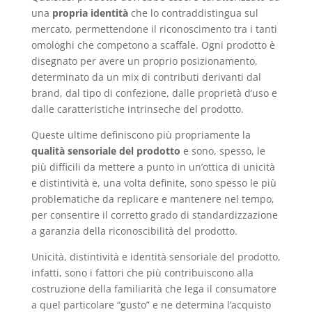
c
at
k
ai
itt
n
una
propria identità
che lo contraddistingua sul
e
s
e
l
er
di
mercato, permettendone il riconoscimento tra i tanti
b
A
dI
vi
omologhi che competono a scaffale. Ogni prodotto è
disegnato per avere un proprio posizionamento,
o
p
n
di
determinato da un mix di contributi derivanti dal
o
p
brand, dal tipo di confezione, dalle proprietà d’uso e
dalle caratteristiche intrinseche del prodotto.
k
Queste ultime definiscono più propriamente la
qualità sensoriale
del prodotto
e sono, spesso, le
più difficili da mettere a punto in un’ottica di unicità
e distintività e, una volta definite, sono spesso le più
problematiche da replicare e mantenere nel tempo,
per consentire il corretto grado di standardizzazione
a garanzia della riconoscibilità del prodotto.
Unicità, distintività e identità sensoriale del prodotto,
infatti, sono i fattori che più contribuiscono alla
costruzione della familiarità che lega il consumatore
a quel particolare “gusto” e ne determina l’acquisto