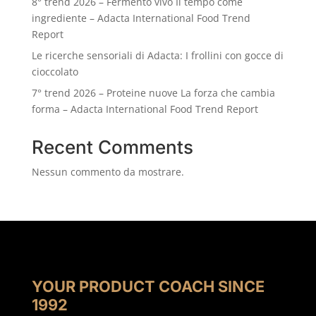
8° trend 2026 – Fermento vivo Il tempo come
ingrediente – Adacta International Food Trend
Report
Le ricerche sensoriali di Adacta: I frollini con gocce di
cioccolato
7° trend 2026 – Proteine nuove La forza che cambia
forma – Adacta International Food Trend Report
Recent Comments
Nessun commento da mostrare.
YOUR PRODUCT COACH SINCE
1992