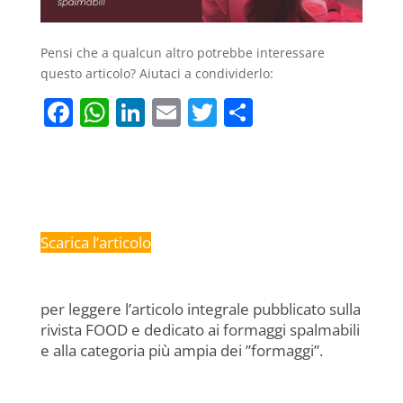
Pensi che a qualcun altro potrebbe interessare
questo articolo? Aiutaci a condividerlo:
F
W
Li
E
T
C
a
h
n
m
w
o
c
at
k
ai
itt
n
e
s
e
l
er
di
b
A
dI
vi
Scarica l’articolo
o
p
n
di
o
p
k
per leggere l’articolo integrale pubblicato sulla
rivista FOOD e dedicato ai formaggi spalmabili
e alla categoria più ampia dei ”formaggi”.