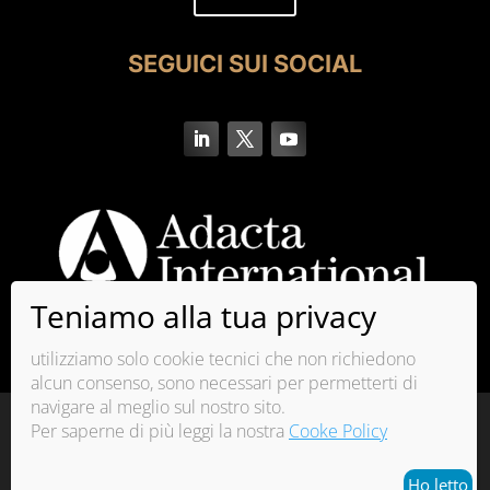
SEGUICI SUI SOCIAL
utilizziamo solo cookie tecnici che non richiedono
alcun consenso, sono necessari per permetterti di
navigare al meglio sul nostro sito.
La qualità del sistema di gestione di Adacta
Per saperne di più leggi la nostra
Cooke Policy
International è certificata ISO 9001:2015
Copyright© 2026 | Adacta S.r.l. | P.IVA