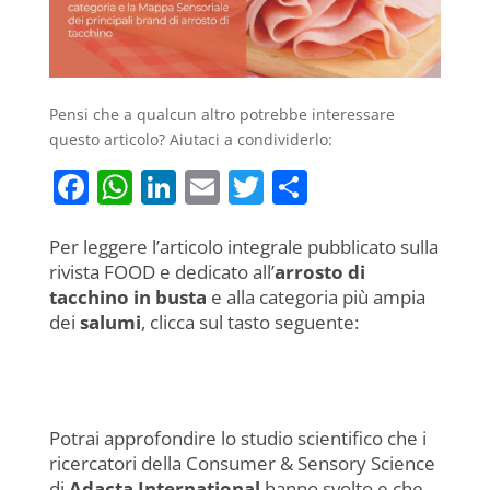
Pensi che a qualcun altro potrebbe interessare
questo articolo? Aiutaci a condividerlo:
F
W
Li
E
T
C
a
h
n
m
w
o
c
at
k
ai
itt
n
Per leggere l’articolo integrale pubblicato sulla
rivista FOOD e dedicato all’
arrosto di
e
s
e
l
er
di
tacchino in busta
e alla categoria più ampia
b
A
dI
vi
dei
salumi
, clicca sul tasto seguente:
o
p
n
di
Scarica l'articolo
o
p
k
Potrai approfondire lo studio scientifico che i
ricercatori della Consumer & Sensory Science
di
Adacta International
hanno svolto e che