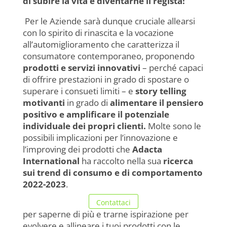
di subire la vita e diventarne il regista!
Per le Aziende sarà dunque cruciale allearsi
con lo spirito di rinascita e la vocazione
all’automiglioramento che caratterizza il
consumatore contemporaneo, proponendo
prodotti e servizi innovativi
– perché capaci
di offrire prestazioni in grado di spostare o
superare i consueti limiti – e
story telling
motivanti
in grado di
alimentare il pensiero
positivo e amplificare il potenziale
individuale dei propri clienti.
Molte sono le
possibili implicazioni per l’innovazione e
l’improving dei prodotti che
Adacta
International
ha raccolto nella sua
ricerca
sui
trend di consumo e di comportamento
2022-2023
.
Contattaci
per saperne di più e trarne ispirazione per
evolvere e allineare i tuoi prodotti con le