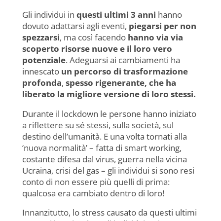
c
at
k
ai
itt
n
Gli individui in
questi ultimi 3 anni
hanno
e
s
e
l
er
di
dovuto adattarsi agli eventi,
piegarsi per non
b
A
dI
vi
spezzarsi
, ma così facendo
hanno via via
o
p
n
di
scoperto risorse nuove e il loro vero
potenziale
. Adeguarsi ai cambiamenti ha
o
p
innescato
un percorso di trasformazione
k
profonda
,
spesso rigenerante, che ha
liberato la migliore versione di loro stessi.
Durante il lockdown le persone hanno iniziato
a riflettere su sé stessi, sulla società, sul
destino dell’umanità. E una volta tornati alla
‘nuova normalità’ – fatta di smart working,
costante difesa dal virus, guerra nella vicina
Ucraina, crisi del gas – gli individui si sono resi
conto di non essere più quelli di prima:
qualcosa era cambiato dentro di loro!
Innanzitutto, lo stress causato da questi ultimi