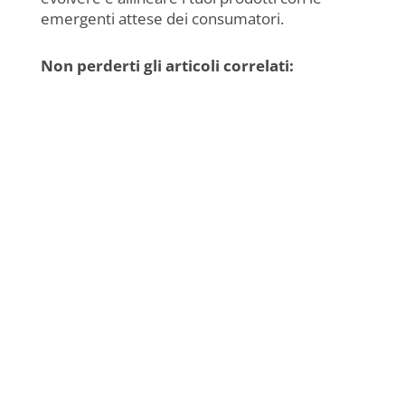
emergenti attese dei consumatori.
Non perderti gli articoli correlati:
NewAdacta
Consegna del riconoscimentoalla dott.ssa Sofia
TrentanoveNapoli, maggio 2026“Il 𝑷𝒓𝒆𝒎𝒊𝒐
𝑨𝒏𝒏𝒂𝒍𝒊𝒔𝒂 𝑰𝒏𝒕𝒆𝒓𝒎𝒐𝒊𝒂 è un riconoscimento
scientifico, ma anche un segnale della crescita
delle scienze...