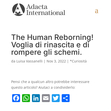
The Human Reborning!
Voglia di rinascita e di
rompere gli schemi.
da
Luisa Vassanelli
|
Nov 3, 2022
|
*Curiosità
Pensi che a qualcun altro potrebbe interessare
questo articolo? Aiutaci a condividerlo:
F
W
Li
E
T
C
a
h
n
m
w
o