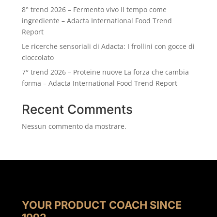
8° trend 2026 – Fermento vivo Il tempo come
ingrediente – Adacta International Food Trend
Report
Le ricerche sensoriali di Adacta: I frollini con gocce di
cioccolato
7° trend 2026 – Proteine nuove La forza che cambia
forma – Adacta International Food Trend Report
Recent Comments
Nessun commento da mostrare.
YOUR PRODUCT COACH SINCE