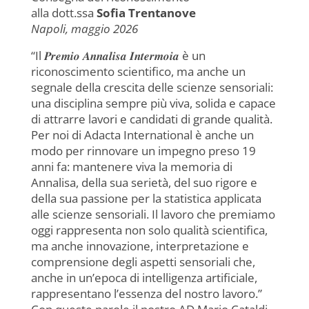
c
at
k
ai
itt
n
alla dott.ssa
Sofia Trentanove
e
s
e
l
er
di
Napoli, maggio 2026
b
A
dI
vi
“Il 𝑷𝒓𝒆𝒎𝒊𝒐 𝑨𝒏𝒏𝒂𝒍𝒊𝒔𝒂 𝑰𝒏𝒕𝒆𝒓𝒎𝒐𝒊𝒂 è un
o
p
n
di
riconoscimento scientifico, ma anche un
o
p
segnale della crescita delle scienze sensoriali:
una disciplina sempre più viva, solida e capace
k
di attrarre lavori e candidati di grande qualità.
Per noi di Adacta International è anche un
modo per rinnovare un impegno preso 19
anni fa: mantenere viva la memoria di
Annalisa, della sua serietà, del suo rigore e
della sua passione per la statistica applicata
alle scienze sensoriali. Il lavoro che premiamo
oggi rappresenta non solo qualità scientifica,
ma anche innovazione, interpretazione e
comprensione degli aspetti sensoriali che,
anche in un’epoca di intelligenza artificiale,
rappresentano l’essenza del nostro lavoro.”