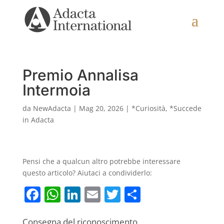
Premio Annalisa
Intermoia
da
NewAdacta
|
Mag 20, 2026
|
*Curiosità
,
*Succede
in Adacta
Pensi che a qualcun altro potrebbe interessare
questo articolo? Aiutaci a condividerlo:
F
W
Li
E
T
C
a
h
n
m
w
o
Consegna del riconoscimento