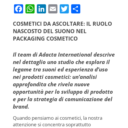
F
W
Li
E
T
C
a
h
n
m
w
o
COSMETICI DA ASCOLTARE: IL RUOLO
c
at
k
ai
itt
n
NASCOSTO DEL SUONO NEL
e
s
e
l
er
di
PACKAGING COSMETICO
b
A
dI
vi
o
p
n
di
Il team di Adacta International descrive
o
p
nel dettaglio uno studio che esplora il
legame tra suoni ed esperienza d’uso
k
nei prodotti cosmetici: un’analisi
approfondita che rivela nuove
opportunità per lo sviluppo di prodotto
e per la strategia di comunicazione del
brand.
Quando pensiamo ai cosmetici, la nostra
attenzione si concentra soprattutto