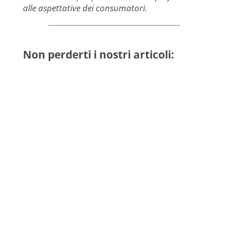
alle aspettative dei consumatori.
Non perderti i nostri articoli:
NewAdacta
Consegna del riconoscimentoalla dott.ssa Sofia
TrentanoveNapoli, maggio 2026“Il 𝑷𝒓𝒆𝒎𝒊𝒐
𝑨𝒏𝒏𝒂𝒍𝒊𝒔𝒂 𝑰𝒏𝒕𝒆𝒓𝒎𝒐𝒊𝒂 è un riconoscimento
scientifico, ma anche un segnale della crescita
delle scienze...