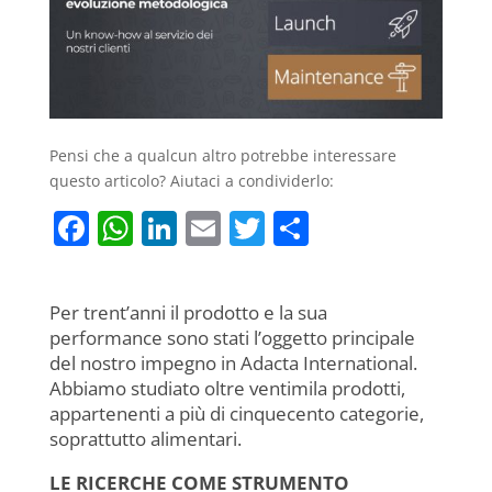
Pensi che a qualcun altro potrebbe interessare
questo articolo? Aiutaci a condividerlo:
F
W
Li
E
T
C
a
h
n
m
w
o
c
at
k
ai
itt
n
Per trent’anni il prodotto e la sua
e
s
e
l
er
di
performance sono stati l’oggetto principale
b
A
dI
vi
del nostro impegno in Adacta International.
Abbiamo studiato oltre ventimila prodotti,
o
p
n
di
appartenenti a più di cinquecento categorie,
o
p
soprattutto alimentari.
k
LE RICERCHE COME STRUMENTO