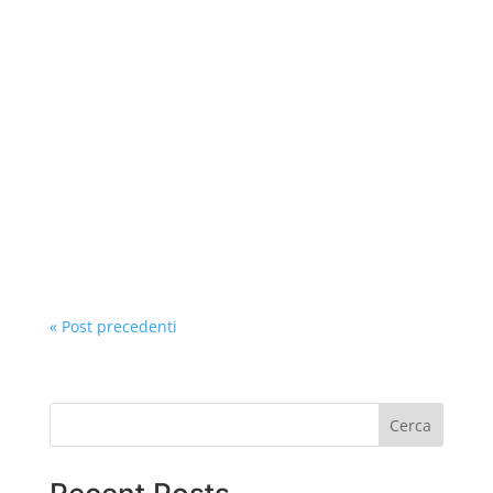
NewAdacta
Per leggere l’articolo integrale pubblicato sulla
rivista FOOD e dedicato ai frollini con gocce di
cioccolato, clicca sul tasto seguente:Potrai
approfondire lo studio scientifico che i...
« Post precedenti
Cerca