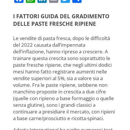
a
h
n
m
w
o
c
at
k
ai
itt
n
I FATTORI GUIDA DEL GRADIMENTO
e
s
e
l
er
di
DELLE PASTE FRESCHE RIPIENE
b
A
dI
vi
Le vendite di pasta fresca, dopo le difficoltà
o
p
n
di
del 2022 causata dall’impennata
o
p
dell’inflazione, hanno ripreso a crescere. A
trainare questa crescita sono soprattutto le
k
paste fresche ripiene, che negli ultimi dodici
mesi hanno fatto registrare aumenti nelle
vendite superiori al 5%, sia a valore sia a
volume. Fra le paste ripiene, sebbene non
manchino proposte in crescita a due cifre
(quelle con ripieno a base formaggio o quelle
senza glutine), sono i grandi classici a
continuare a presidiare il mercato, con ripieni
a base carne/prosciutto e ricotta-spinaci.
Adacta International ha svolto numerosi test