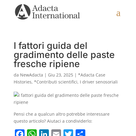
I fattori guida del
gradimento delle paste
fresche ripiene
da
NewAdacta
|
Giu 23, 2025
|
*Adacta Case
Histories
,
*Contributi scientifici
,
I driver senosoriali
Pensi che a qualcun altro potrebbe interessare
questo articolo? Aiutaci a condividerlo:
F
W
Li
E
T
C