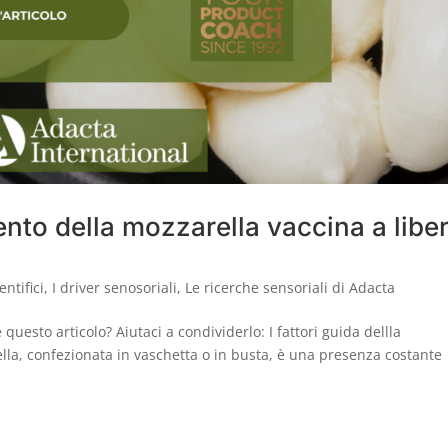
mento della mozzarella vaccina a libe
entifici
,
I driver senosoriali
,
Le ricerche sensoriali di Adacta
uesto articolo? Aiutaci a condividerlo: I fattori guida dellla
ella, confezionata in vaschetta o in busta, è una presenza costante