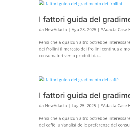
I fattori guida del gradime
da
NewAdacta
|
Ago 28, 2025
|
*Adacta Case H
Pensi che a qualcun altro potrebbe interessare 
dei frollini Il mercato dei frollini continua a m
consumatori verso prodotti da...
I fattori guida del gradim
da
NewAdacta
|
Lug 25, 2025
|
*Adacta Case H
Pensi che a qualcun altro potrebbe interessare q
del caffè: un’analisi delle preferenze del cons