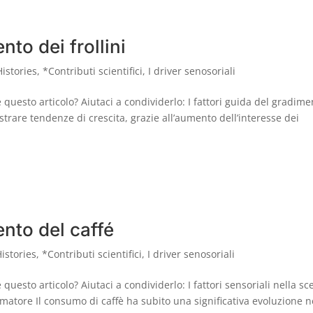
nto dei frollini
istories
,
*Contributi scientifici
,
I driver senosoriali
questo articolo? Aiutaci a condividerlo: I fattori guida del gradime
ostrare tendenze di crescita, grazie all’aumento dell’interesse dei
ento del caffé
istories
,
*Contributi scientifici
,
I driver senosoriali
uesto articolo? Aiutaci a condividerlo: I fattori sensoriali nella sc
umatore Il consumo di caffè ha subito una significativa evoluzione n