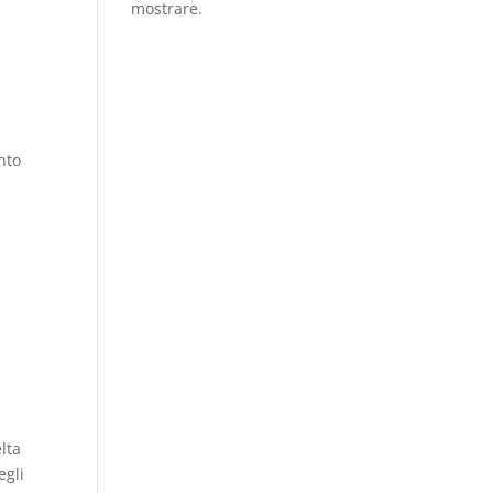
mostrare.
nto
elta
egli