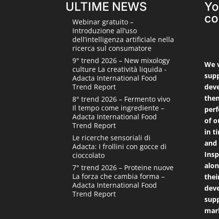
ULTIME NEWS
Yo
co
Webinar gratuito –
Introduzione all’uso
dell’intelligenza artificiale nella
ricerca sul consumatore
9° trend 2026 – New mixology
We 
culture La creatività liquida -
supp
Adacta International Food
deve
Trend Report
them
8° trend 2026 – Fermento vivo
Il tempo come ingrediente –
perf
Adacta International Food
of o
Trend Report
in t
Le ricerche sensoriali di
and 
Adacta: I frollini con gocce di
Insp
cioccolato
alon
7° trend 2026 – Proteine nuove
La forza che cambia forma –
thei
Adacta International Food
deve
Trend Report
supp
mark