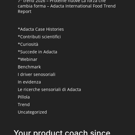
7° trend 2026 – Proteine nuove La forza che
cambia forma – Adacta International Food Trend
Report
*Adacta Case Histories
*Contributi scientifici
*Curiosità
*Succede in Adacta
*Webinar
Benchmark
I driver senosoriali
In evidenza
Le ricerche sensoriali di Adacta
Pillola
Trend
Uncategorized
Your product coach since