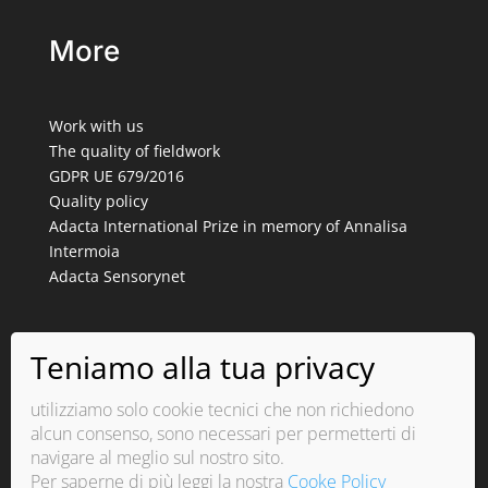
More
Work with us
The quality of fieldwork
GDPR UE 679/2016
Quality policy
Adacta International Prize in memory of Annalisa
Intermoia
Adacta Sensorynet
Iscriviti alla newsletter
ISCRIVITI
utilizziamo solo cookie tecnici che non richiedono
alcun consenso, sono necessari per permetterti di
navigare al meglio sul nostro sito.
Per saperne di più leggi la nostra
Cooke Policy