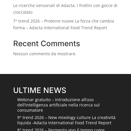
Le ricerche sensoriali di Adacta: I frollini con gocce di
cioccolato
7° trend 2026 – Proteine nuove La forza che cambia
forma – Adacta International Food Trend Report
Recent Comments
Nessun commento da mostrare.
ULTIME NEWS
Webinar gratuito – Introduzione all’uso
dell’intelligenza artificiale nella ricerca sul
consumatore
9° trend 2026 – New mixology culture La creatività
liquida -Adacta International Food Trend Report
8° trend 2026 – Fermento vivo Il tempo come